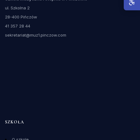
ul. Szkolna 2
28-400 Pińczów
41 357 28 44
sekretariat@muz1.pinczow.com
SZKOŁA
O szkole