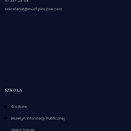
41 357 28 44
sekretariat@muz1.pinczow.com
SZKOŁA
O szkole
Biuletyn Informacji Publicznej
Statut Szkoły