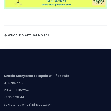
WRÓĆ DO AKTUALNOŚCI
Szkoła Muzyczna I stopnia w Pińczowie
ul. Szkolna 2
28-400 Pińczów
41 357 28 44
sekretariat@muz1.pinczow.com