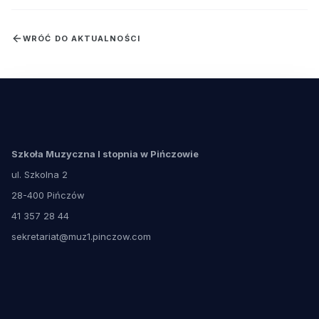
WRÓĆ DO AKTUALNOŚCI
Szkoła Muzyczna I stopnia w Pińczowie
ul. Szkolna 2
28-400 Pińczów
41 357 28 44
sekretariat@muz1.pinczow.com