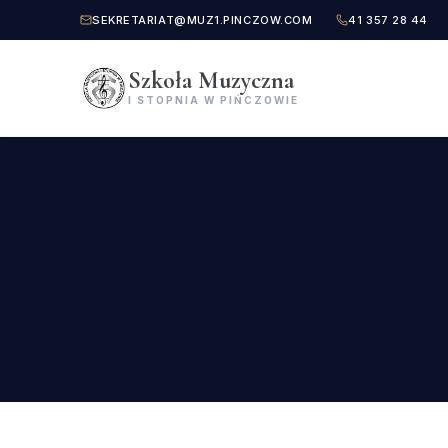
SEKRETARIAT@MUZ1.PINCZOW.COM
41 357 28 44
Szkoła Muzyczna
I STOPNIA W PIŃCZOWIE