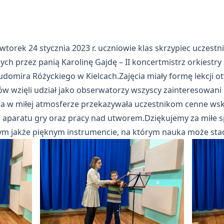
ek 24 stycznia 2023 r. uczniowie klas skrzypiec uczestni
h przez panią Karolinę Gajdę – II koncertmistrz orkiestry 
udomira Różyckiego w Kielcach.Zajęcia miały formę lekcji o
 wzięli udział jako obserwatorzy wszyscy zainteresowani r
ina w miłej atmosferze przekazywała uczestnikom cenne ws
 aparatu gry oraz pracy nad utworem.Dziękujemy za miłe 
tym jakże pięknym instrumencie, na którym nauka może stać