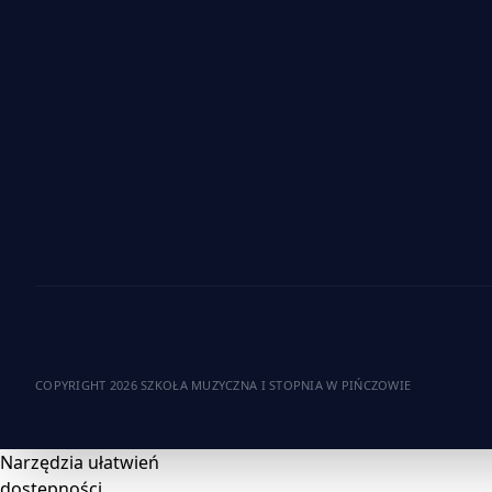
COPYRIGHT 2026 SZKOŁA MUZYCZNA I STOPNIA W PIŃCZOWIE
Narzędzia ułatwień
dostępności