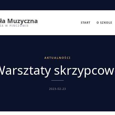
ła Muzyczna
START
O SZKOLE
NIA W PIŃCZOWIE
AKTUALNOŚCI
Warsztaty skrzypcow
2023-02-23