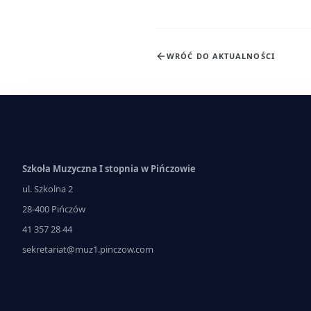
WRÓĆ DO AKTUALNOŚCI
Szkoła Muzyczna I stopnia w Pińczowie
ul. Szkolna 2
28-400 Pińczów
41 357 28 44
sekretariat@muz1.pinczow.com