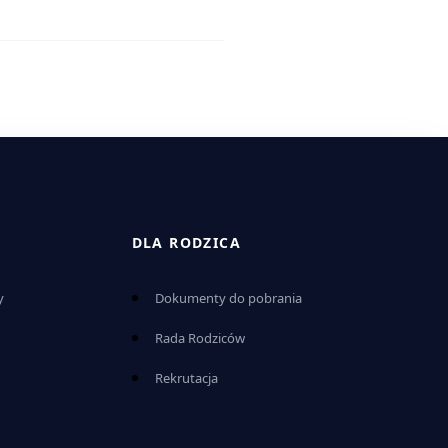
DLA RODZICA
y
Dokumenty do pobrania
i
Rada Rodziców
Rekrutacja