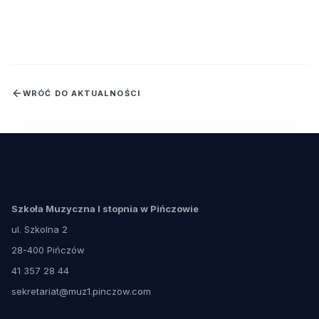
WRÓĆ DO AKTUALNOŚCI
Szkoła Muzyczna I stopnia w Pińczowie
ul. Szkolna 2
28-400 Pińczów
41 357 28 44
sekretariat@muz1.pinczow.com