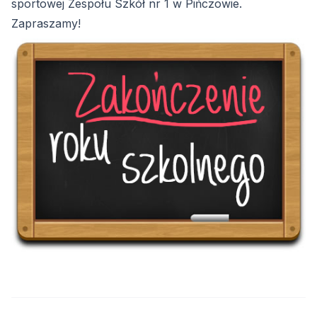
sportowej Zespołu Szkół nr 1 w Pińczowie.
Zapraszamy!